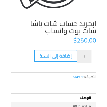
ابجريد حساب شات باشا –
شات بوت واتساب
$
250.00
كمية
إضافة إلى السلة
ابجريد
حساب
شات
باشا
التصنيف:
Starter
-
شات
بوت
واتساب
الوصف
مراجعات (0)