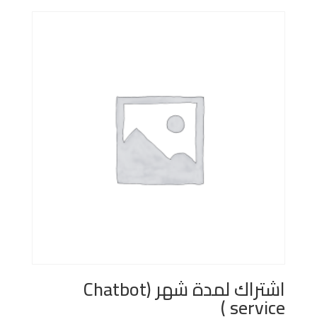
هو:
هو:
$380.00.
$480.00.
اشتراك لمدة شهر (Chatbot
service )