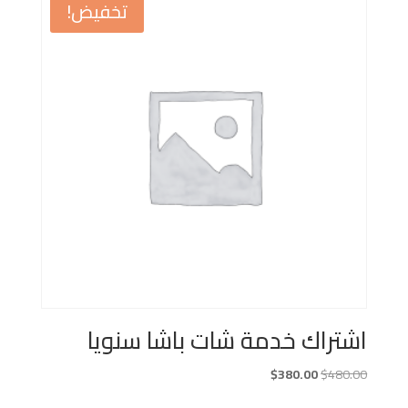
تخفيض!
اشتراك خدمة شات باشا سنويا
السعر
السعر
$
380.00
$
480.00
الأصلي
الحالي